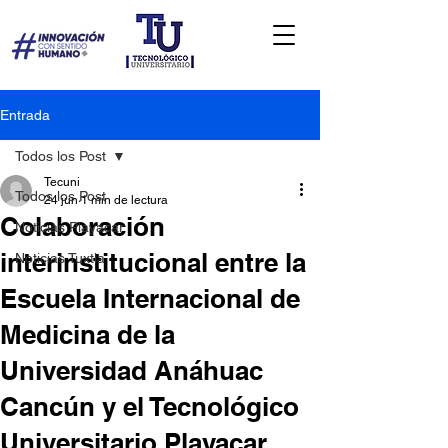
Entrada
Todos los Post
Tecuni
Todos los Post
24 jun
1 min de lectura
Colaboración
Noticias Playacar
interinstitucional entre la
Noticias Tuxtla
Escuela Internacional de
Medicina de la
Universidad Anáhuac
Cancún y el Tecnológico
Universitario Playacar