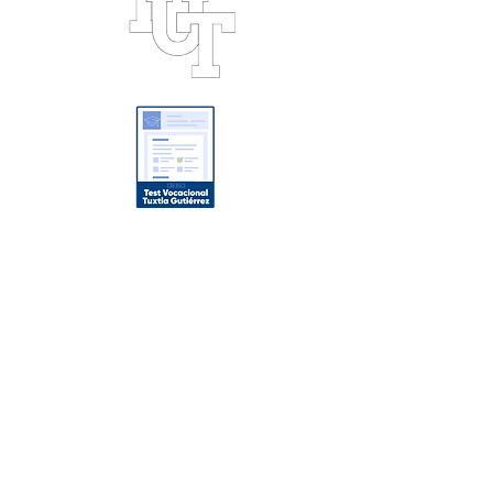
Oferta Académica
Licenciaturas
Maestrías
Posgrados
Enlaces de Interés
Noticias
Conócenos
Nuestros Campus
Campus Tuxtla
Campus Playacar