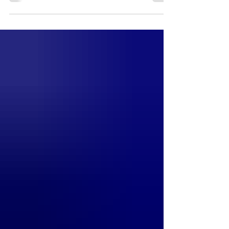
una profunda satisfacción. Este no es
solo un trámite; es el inicio del año que
transformará su vocación en pura
experiencia real. Agradecemos a las
autoridades y personal de salud que
hacen posibles estas alianzas
estratégicas para que nuestra
comunidad TUP acceda a las mejores
plazas. ¡Mucho éxito en esta nueva
etapa! #orgullotup #ÁreaDeLaSalud
#ServicioS