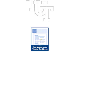
Oferta Académica
Licenciaturas
Maestrías
Posgrados
Enlaces de Interés
Noticias
Conócenos
Nuestros Campus
Campus Tuxtla