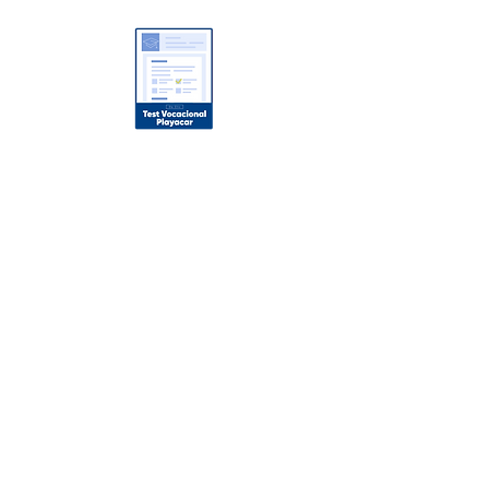
TecTuxtlaOficial
TecTuxtlaOficial
TecTuxtla
tectuxtlaoficial@tutuxtla.edu.mx
961 462 8790
Ingresa a Moodle Tuxtla
Ingresa a Moodle Tecplayacar