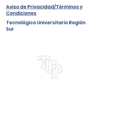
Campus Playacar
Aviso de Privacidad/Términos y
Condiciones
Tec
nológico Universitario Región
Sur
TecPlayacarOficial
TecPlayacarOficial
TecPlayacar
informes@tecplayacar.edu.mx
984
130 9213