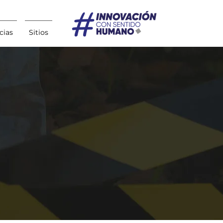
cias
Sitios