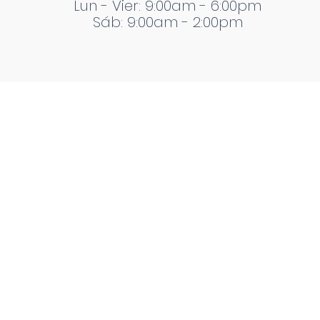
Lun - Vier: 9:00am - 6:00pm
Sáb: 9:00am - 2:00pm
Enlaces de
Campus Tuxtla
Campus
Interés
TecTuxtlaOficial
TecPla
Noticias
Conócenos
TecTuxtlaOficial
TecPla
TecPla
TecTuxtla