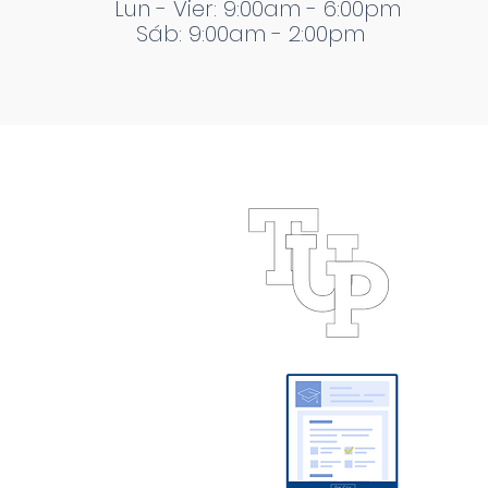
Lun - Vier: 9:00am - 6:00pm
Sáb: 9:00am - 2:00pm
 Playacar
yacarOficial
yacarOficial
yacar