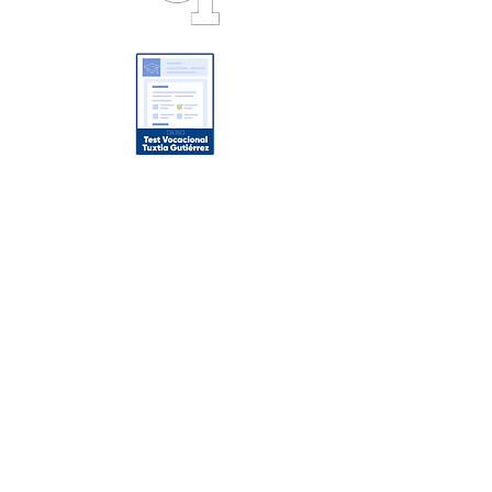
Oferta Académica
Licenciaturas
Maestrías
Posgrados
Enlaces de Interés
Noticias
Conócenos
Nuestros Campus
Campus Tuxtla
Campus Playacar
Aviso de Privacidad/Términos y
Condiciones