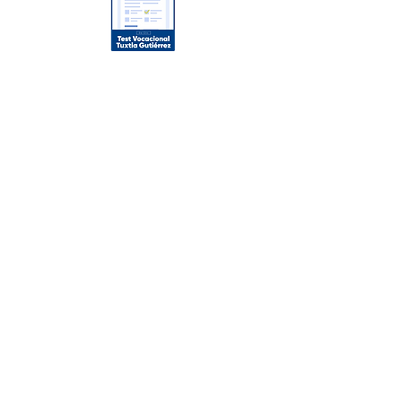
Oferta Académica
Licenciaturas
Maestrías
Posgrados
Enlaces de Interés
Noticias
Conócenos
Nuestros Campus
Campus Tuxtla
Campus Playacar
Aviso de Privacidad/Términos y
Condiciones
Tec
nológico Universitario Región
Sur