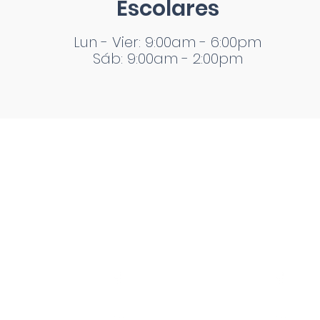
Escolares
Lun - Vier: 9:00am - 6:00pm
Sáb: 9:00am - 2:00pm
Enlaces de
Campus Tuxtla
Campus
Interés
TecTuxtlaOficial
TecPla
Noticias
Conócenos