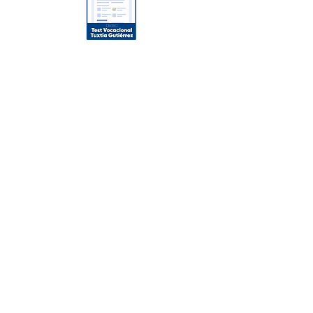
Oferta Académica
Licenciaturas
Maestrías
Posgrados
Enlaces de Interés
Noticias
Conócenos
Nuestros Campus
Campus Tuxtla
Campus Playacar
Aviso de Privacidad/Términos y
Condiciones
Tec
nológico Universitario Región
Sur